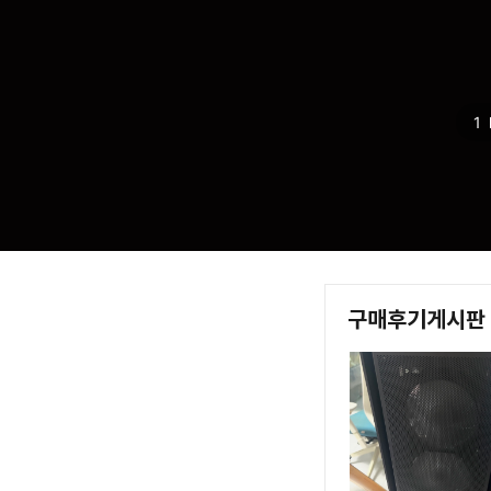
리퍼비시
영상음향
소모품/SW
1
모바일 주변기기
디카 용품
구매후기게시판